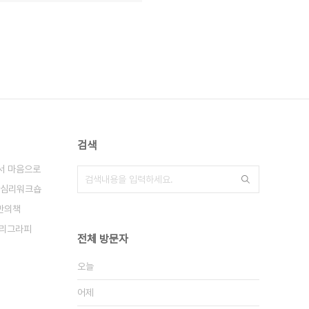
검색
서 마음으로
심리워크숍
만의책
리그라피
전체 방문자
오늘
어제