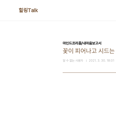
본문 바로가기
힐링Talk
마인드프리즘/내마음보고서
꽃이 피어나고 시드는
알 수 없는 사용자
2021. 3. 30. 18:01