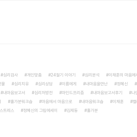
심리검사
개인맞춤
24절기 이야기
심리분석
이채훈의 마음에
선물
심리치유
심리상담
이름에게
내마음을만난
정혜신
내마음보고서
심리처방전
마인드프리즘
내마음보고서후기
나
이
홀가분워크숍
마음에서 마음으로
내마음워크숍
이채훈
캘
스트레스
정혜신의 그림에세이
김제동
홀가분