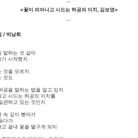
￣
<꽃이 피어나고 시드는 허공의 이치, 김보영>
⠀
￣
 / 박남희
 말하는 것 같아
지기 시작했지
는 것을 모르지
는 것도
허공을 말하는 법을 알고 있지
나고 시드는 허공의 이치를
 일관하고 있는 것인지
 속 깊이 뻗어가
더듬다가
고 끝내 꽃을 떨구게 되지