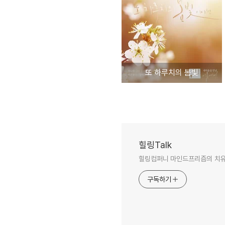
또 하루치의 봄빛
힐링Talk
힐링컴퍼니 마인드프리즘의 치
구독하기