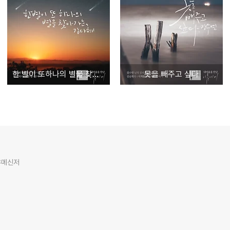
한 별이 또하나의 별을 찾아가는
못을 빼주고 싶다
유메신저