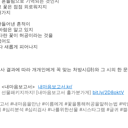
 흔들림으로 기억되는 것인지
고 꽃은 점점 외로워지지
어가지
만들어낸 흔적이
바람은 알고 있지
다란 꽃이 허공이라는 것을
없어도
다 새롭게 피어나지
 결과에 따라 개개인에게 꼭 맞는 처방시(詩)와 그 시의 한 문
 <내마음보고서>
내마음보고서.kr/
 선물패키지까지! [내마음보고서 홀가분가게]
bit.ly/2D8oktV
고서 #내마음을만난 #이름에게 #꽃을통해허공을말하는법 #박남
#심리분석 #심리검사 #나를위한선물 #시스타그램 #글귀 #캘리그라피