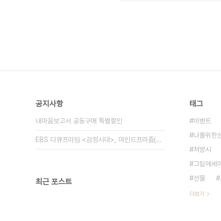
공지사항
태그
내마음보고서 공동구매 특별할인
이벤트
나를위한
EBS 다큐프라임 <감정시대>, 마인드프리즘(주)가 함께했습니다.
처방시
그림에세
선물
최근 포스트
더보기