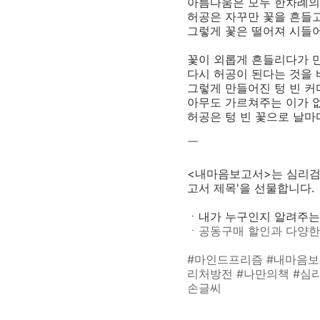
아름다움은 모두 한차례의
허공은 자꾸만 꽃을 흔들
그렇게 꽃은 떨어져 시들
꽃이 외롭게 흔들리다가 
다시 허공이 된다는 것을 
그렇게 만들어진 텅 빈 커
아무도 가르쳐주는 이가 
허공은 텅 빈 꽃으로 날마
￣
<내마음보고서>는 심리검사
고서 제목'을 선물합니다.
ㆍ내가 누구인지 알려주는
ㆍ공동구매 할인과 다양한
#마인드프리즘 #내마음보
리처방전 #나만의책 #심리 
손글씨