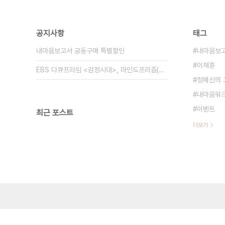
공지사항
태그
내마음보고서 공동구매 특별할인
내마음보
이채훈
EBS 다큐프라임 <감정시대>, 마인드프리즘(주)가 함께했습니다.
정혜신의 
내마음워
이벤트
최근 포스트
더보기