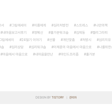
고서
그림에세이
이름에게
심리처방전
스트레스
나만의책
내마음보고서후기
정혜신
홀가분워크숍
김제동
캘리그라피
그림에세이
24절기 이야기
선물
개인맞춤
처방시
심리치유
크숍
심리상담
심리워크숍
이채훈의 마음에서 마음으로
나를위한
마음에서 마음으로
내마음을만난
마인드프리즘
홀가분
DESIGN BY
TISTORY
관리자