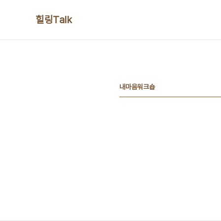
본문 바로가기
힐링Talk
내마음워크숍