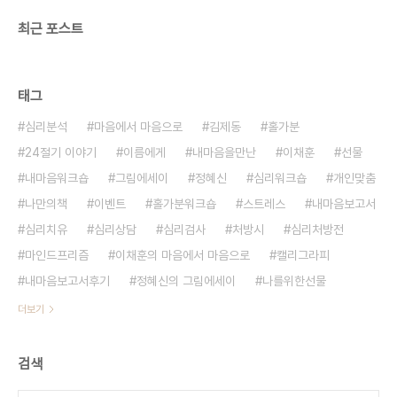
최근 포스트
태그
심리분석
마음에서 마음으로
김제동
홀가분
24절기 이야기
이름에게
내마음을만난
이채훈
선물
내마음워크숍
그림에세이
정혜신
심리워크숍
개인맞춤
나만의책
이벤트
홀가분워크숍
스트레스
내마음보고서
심리치유
심리상담
심리검사
처방시
심리처방전
마인드프리즘
이채훈의 마음에서 마음으로
캘리그라피
내마음보고서후기
정혜신의 그림에세이
나를위한선물
더보기
검색