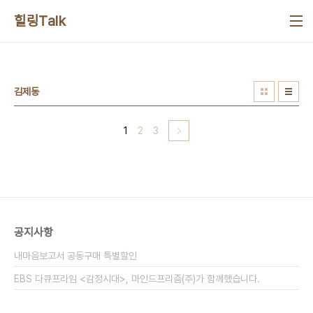
본문 바로가기
힐링Talk
김제동
1
2
3
공지사항
내마음보고서 공동구매 특별할인
EBS 다큐프라임 <감정시대>, 마인드프리즘(주)가 함께했습니다.