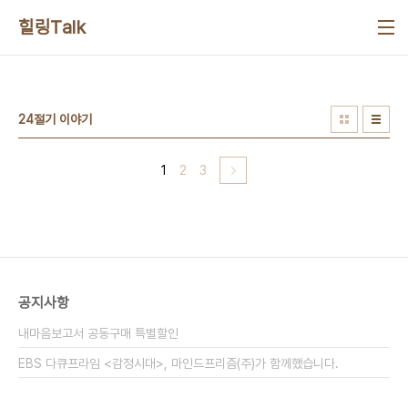
본문 바로가기
힐링Talk
24절기 이야기
1
2
3
공지사항
내마음보고서 공동구매 특별할인
EBS 다큐프라임 <감정시대>, 마인드프리즘(주)가 함께했습니다.