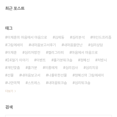
최근 포스트
태그
이채훈의 마음에서 마음으로
김제동
심리분석
마인드프리즘
그림에세이
내마음보고서후기
내마음을만난
심리상담
이채훈
심리처방전
캘리그라피
마음에서 마음으로
24절기 이야기
이벤트
홀가분워크숍
정혜신
처방시
개인맞춤
홀가분
이름에게
심리검사
심리치유
선물
내마음보고서
나를위한선물
정혜신의 그림에세이
나만의책
스트레스
내마음워크숍
심리워크숍
더보기
검색