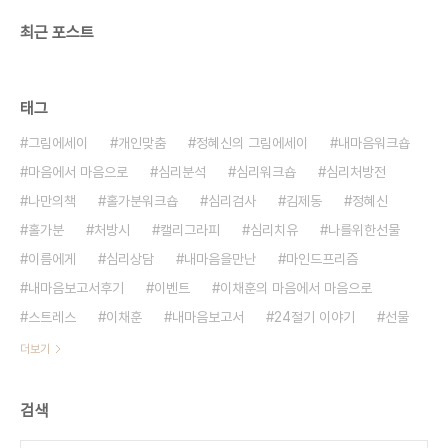
최근 포스트
태그
그림에세이
개인맞춤
정혜신의 그림에세이
내마음워크숍
마음에서 마음으로
심리분석
심리워크숍
심리처방전
나만의책
홀가분워크숍
심리검사
김제동
정혜신
홀가분
처방시
캘리그라피
심리치유
나를위한선물
이름에게
심리상담
내마음을만난
마인드프리즘
내마음보고서후기
이벤트
이채훈의 마음에서 마음으로
스트레스
이채훈
내마음보고서
24절기 이야기
선물
더보기
검색