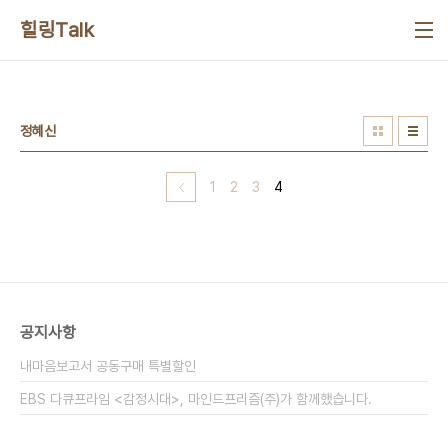
본문 바로가기
힐링Talk
정혜신
1
2
3
4
공지사항
내마음보고서 공동구매 특별할인
EBS 다큐프라임 <감정시대>, 마인드프리즘(주)가 함께했습니다.