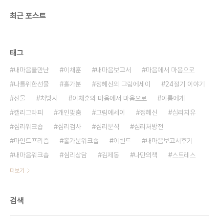
최근 포스트
태그
내마음을만난
이채훈
내마음보고서
마음에서 마음으로
나를위한선물
홀가분
정혜신의 그림에세이
24절기 이야기
선물
처방시
이채훈의 마음에서 마음으로
이름에게
캘리그라피
개인맞춤
그림에세이
정혜신
심리치유
심리워크숍
심리검사
심리분석
심리처방전
마인드프리즘
홀가분워크숍
이벤트
내마음보고서후기
내마음워크숍
심리상담
김제동
나만의책
스트레스
더보기
검색