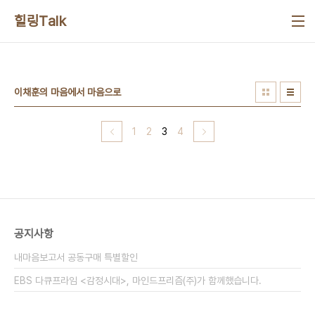
본문 바로가기
힐링Talk
이채훈의 마음에서 마음으로
1
2
3
4
공지사항
내마음보고서 공동구매 특별할인
EBS 다큐프라임 <감정시대>, 마인드프리즘(주)가 함께했습니다.