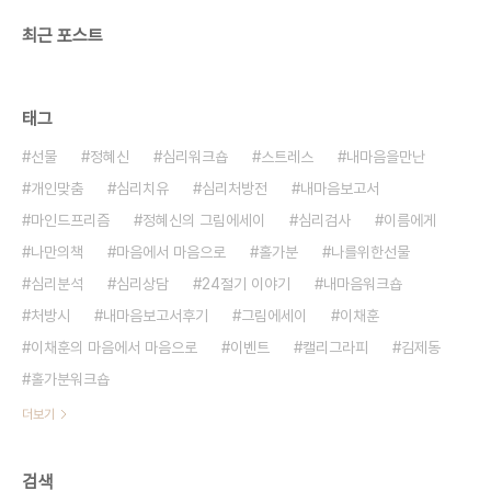
최근 포스트
태그
선물
정혜신
심리워크숍
스트레스
내마음을만난
개인맞춤
심리치유
심리처방전
내마음보고서
마인드프리즘
정혜신의 그림에세이
심리검사
이름에게
나만의책
마음에서 마음으로
홀가분
나를위한선물
심리분석
심리상담
24절기 이야기
내마음워크숍
처방시
내마음보고서후기
그림에세이
이채훈
이채훈의 마음에서 마음으로
이벤트
캘리그라피
김제동
홀가분워크숍
더보기
검색