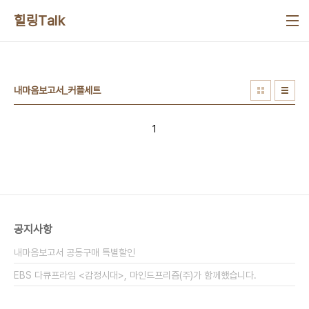
본문 바로가기
힐링Talk
내마음보고서_커플세트
1
공지사항
내마음보고서 공동구매 특별할인
EBS 다큐프라임 <감정시대>, 마인드프리즘(주)가 함께했습니다.